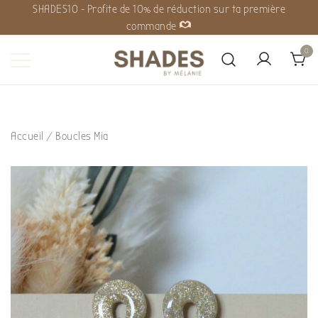
SHADES10 - Profite de 10% de réduction sur ta première
commande
0
Shades by Mélanie
Accueil
/
Boucles Mia