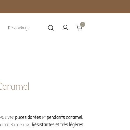
0
Déstockage
 Caramel
es, avec
puces dorées
et
pendants caramel
.
main à Bordeaux.
Résistantes et très légères
.