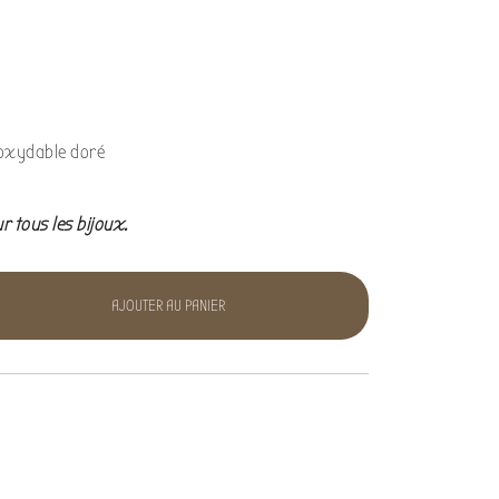
noxydable doré
ur tous les bijoux.
AJOUTER AU PANIER