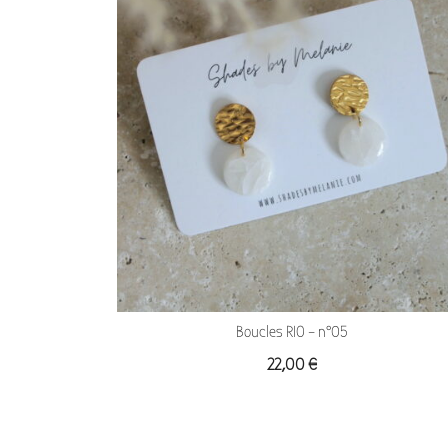
Boucles RIO – n°05
22,00
€