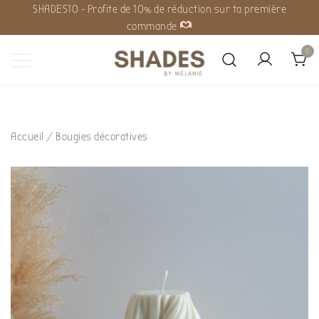
SHADES10 - Profite de 10% de réduction sur ta première
commande
0
Shades by Mélanie
Accueil
/
Bougies décoratives