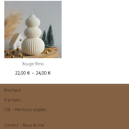
Bougie Alma
22,00
€
–
24,00
€
Boutique
A propos
CGV – Mentions Légales
Contact – Nous écrire