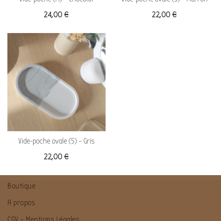
24,00
€
22,00
€
Vide-poche ovale (S) – Gris
22,00
€
Boutique
A propos
CGV – Mentions Légales