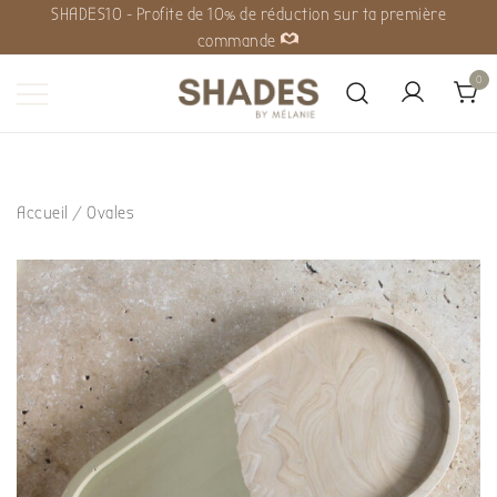
SHADES10 - Profite de 10% de réduction sur ta première
commande
0
Shades by Mélanie
Accueil
/
Ovales