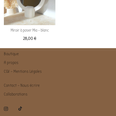
Miroir à poser Mia – blanc
28,00
€
Boutique
A propos
CGV – Mentions Légales
Contact – Nous écrire
Collaborations