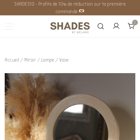
SHADES10 - Profite de 10% de réduction sur ta première
commande
0
Shades by Mélanie
Accueil
/
Miroir / Lampe / Vase