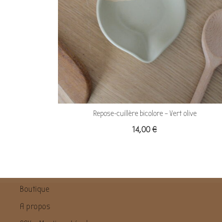
Repose-cuillère bicolore – Vert olive
14,00
€
Boutique
A propos