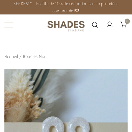
SHADES10 - Profite de 10% de réduction sur ta première
commande
0
Shades by Mélanie
Accueil
/
Boucles Mia